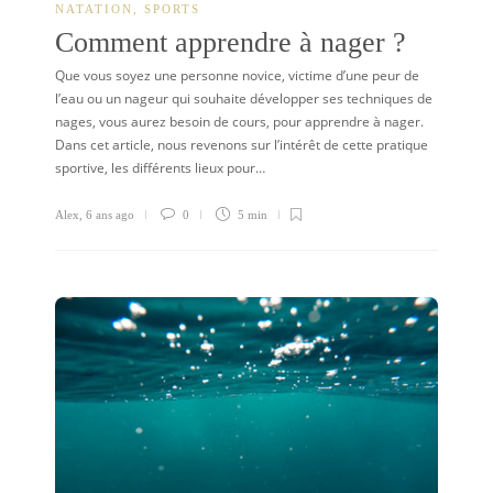
NATATION
,
SPORTS
Comment apprendre à nager ?
Que vous soyez une personne novice, victime d’une peur de
l’eau ou un nageur qui souhaite développer ses techniques de
nages, vous aurez besoin de cours, pour apprendre à nager.
Dans cet article, nous revenons sur l’intérêt de cette pratique
sportive, les différents lieux pour…
Alex
,
6 ans ago
0
5 min