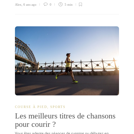
Alex
,
6 ans ago
0
5 min
COURSE À PIED
,
SPORTS
Les meilleurs titres de chansons
pour courir ?
Vous êtes adepte des séances de running ou débutez en