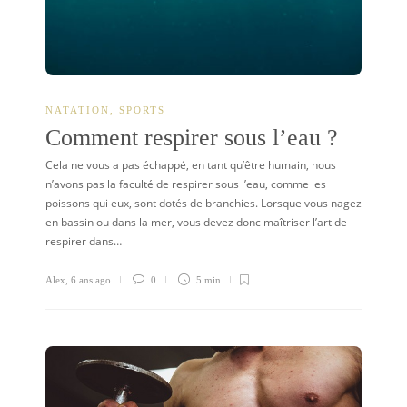
NATATION
,
SPORTS
Comment respirer sous l’eau ?
Cela ne vous a pas échappé, en tant qu’être humain, nous
n’avons pas la faculté de respirer sous l’eau, comme les
poissons qui eux, sont dotés de branchies. Lorsque vous nagez
en bassin ou dans la mer, vous devez donc maîtriser l’art de
respirer dans…
Alex
,
6 ans ago
0
5 min