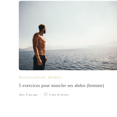
MUSCULATION
,
SPORTS
5 exercices pour muscler ses abdos (homme)
Alex
,
8 ans ago
6 min
de lecture