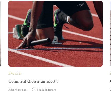
SPORTS
Comment choisir un sport ?
Alex
,
6 ans ago
5 min
de lecture