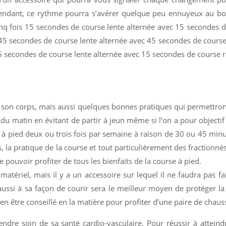
pendant, ce rythme pourra s’avérer quelque peu ennuyeux au bo
q fois 15 secondes de course lente alternée avec 15 secondes de
 45 secondes de course lente alternée avec 45 secondes de course 
15 secondes de course lente alternée avec 15 secondes de course r
e son corps, mais aussi quelques bonnes pratiques qui permettront
 du matin en évitant de partir à jeun même si l’on a pour objectif 
e à pied deux ou trois fois par semaine à raison de 30 ou 45 minu
s, la pratique de la course et tout particulièrement des fractionn
e pouvoir profiter de tous les bienfaits de la course à pied.
atériel, mais il y a un accessoire sur lequel il ne faudra pas fai
ssi à sa façon de courir sera le meilleur moyen de protéger la p
bien être conseillé en la matière pour profiter d’une paire de chau
dre soin de sa santé cardio-vasculaire. Pour réussir à atteindr