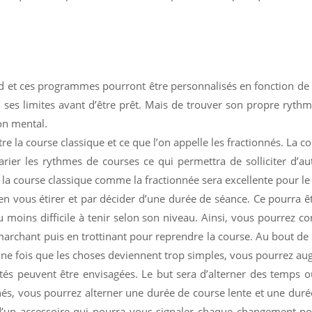
pied et ces programmes pourront être personnalisés en fonction de 
ses limites avant d’être prêt. Mais de trouver son propre rythm
on mental.
re la course classique et ce que l’on appelle les fractionnés. La c
arier les rythmes de courses ce qui permettra de solliciter d’au
, la course classique comme la fractionnée sera excellente pour l
n vous étirer et par décider d’une durée de séance. Ce pourra êt
 ou moins difficile à tenir selon son niveau. Ainsi, vous pourrez
marchant puis en trottinant pour reprendre la course. Au bout de 
ne fois que les choses deviennent trop simples, vous pourrez aug
lités peuvent être envisagées. Le but sera d’alterner des temps 
onnés, vous pourrez alterner une durée de course lente et une dur
un accessoire qui pourra vous signaler chaque changement pou