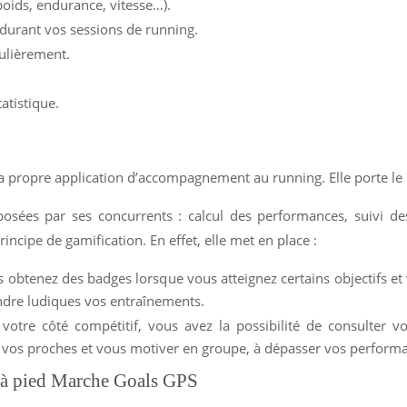
poids, endurance, vitesse…).
durant vos sessions de running.
ulièrement.
atistique.
 sa propre application d’accompagnement au running. Elle porte l
oposées par ses concurrents : calcul des performances, suivi d
rincipe de gamification. En effet, elle met en place :
s obtenez des badges lorsque vous atteignez certains objectifs e
ndre ludiques vos entraînements.
otre côté compétitif, vous avez la possibilité de consulter vo
à vos proches et vous motiver en groupe, à dépasser vos perform
 à pied Marche Goals GPS