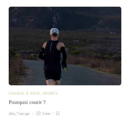
COURSE À PIED
,
SPORTS
Pourquoi courir ?
Alex
,
7 ans ago
3 min